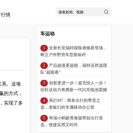
市行情
车运动
全新长安福特探险者焕新登场，
树立户外野营车型新标杆
产品超值更超能，福特吴胜波团
队“超能卷”
创新更进一步！超充快人一步！
关系。这项
欣旺达动力将携新一代闪充电池震撼
赢的方式，
发布
风行M7：商务出行的尊贵之
，实现了多
选，老板们的专属移动办公室
奇瑞小蚂蚁青春版带娃出行首
选，便捷实用又时尚