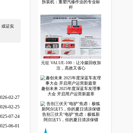
拆装机：重塑汽修作业的专业标
杆
 或证实
元征 VALUE-100：让冷媒回收加
注，高效又省心
趣创未来 2025年度深蓝车友理事
大会 开启用户运营新篇章
026-02-27
026-02-25
告别三伏天“电驴”焦虑：极狐新
025-07-24
阿尔法T5，你的夏日清凉保镖
025-06-01