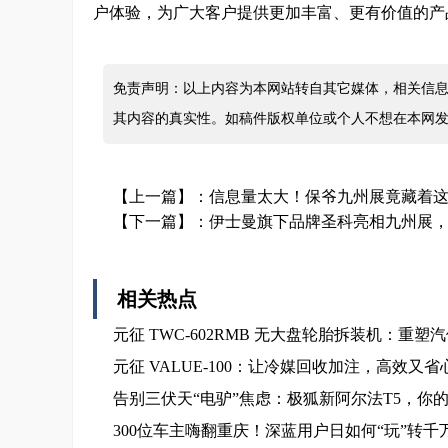
户体验，为广大客户提供更加丰富、更有价值的产
免责声明：以上内容为本网站转自其它媒体，相关信息
其内容的真实性。如稿件版权单位或个人不想在本网
【上一篇】：
信息量太大！保爷九州展竟藏着
【下一篇】：
伊士曼旗下品牌圣科亮相九州展
相关热点
元征 TWC-602RMB 无大盘轮胎拆装机：重
元征 VALUE-100：让冷媒回收加注，高效又省
告别三伏天“电驴”焦虑：极狐新阿尔法T5，你
300位车主嗨翻重庆！深蓝用户日如何“玩”转千