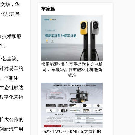
刘文华，华
车家园
长张思建等
ct 技术和服
作。
小艺建议、
松果能源×懂车帝重磅联名充电桩
针对易车的
问世 车规级品质重塑家用补能新
标准
、评测体
生态链触达
数字化营销
扩大合作的
创新汽车用
元征 TWC-602RMB 无大盘轮胎