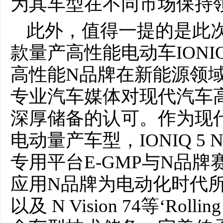
为其车型在不同市场保持
此外，值得一提的是此
款量产高性能电动车IONI
高性能N品牌在新能源领
专业汽车媒体对现代汽车
深厚储备的认可。作为现
电动量产车型，IONIQ 
专用平台E-GMP与N品
应用N品牌为电动化时代所积累
以及 N Vision 74等‘Rol