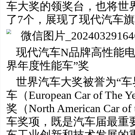
车大奖的领奖台，也将世
了7个，展现了现代汽车
现代汽车N品牌高性能电动车I
界年度性能车”奖
世界汽车大奖被誉为“车
车（European Car of 
奖（North American Ca
车奖项，既是汽车届最重
车工业创新和技术发展的