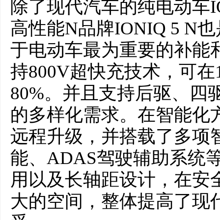
除了现代汽车的纯电动车ION
高性能N品牌IONIQ 5
于电动车最为重要的补能和
持800V超快充技术，可在
80%。并且支持后驱、四
的多样化需求。在智能化方
远程升级，并搭载了多项智
能、ADAS驾驶辅助系统
用以及长轴距设计，在安
大的空间，整体提高了现