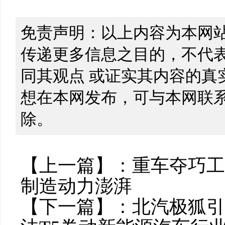
免责声明：以上内容为本网
传递更多信息之目的，不代
同其观点 或证实其内容的真
想在本网发布，可与本网联
除。
【上一篇】：
重车夺巧工
制造动力澎湃
【下一篇】：
北汽极狐引