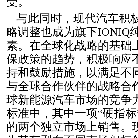
受。
与此同时，现代汽车积
略调整也成为旗下IONI
素。在全球化战略的基础
保政策的趋势，积极响应
持和鼓励措施，以满足不
与全球合作伙伴的战略合
球新能源汽车市场的竞争
标准中，其中一项“硬指标
的两个独立市场上销售。