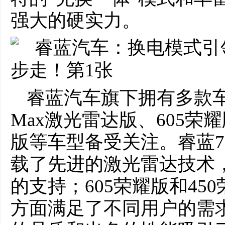
强大的硬实力。
睿蓝汽车旗下拥有多款
Max激光雷达版、605荣
版等车型备受关注。睿蓝7
载了先进的激光雷达技术
的支持；605荣耀版和45
方面满足了不同用户的需