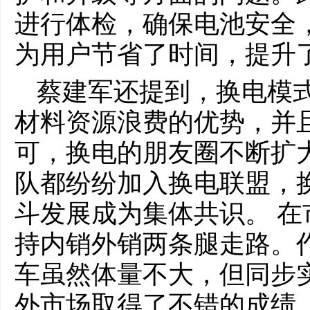
进行体检，确保电池安全，
为用户节省了时间，提升
蔡建军还提到，换电模
材料资源浪费的优势，并
可，换电的朋友圈不断扩
队都纷纷加入换电联盟，
斗发展成为集体共识。 
持内销外销两条腿走路。
车虽然体量不大，但同步
外市场取得了不错的成绩